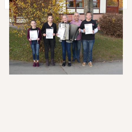
Beitragsnavigation
H
E
R
B
S
T
F
E
S
T
B
E
I
M
A