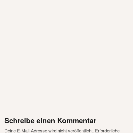
S
E
T
Z
T
D
I
E
O
R
G
E
L
Schreibe einen Kommentar
Deine E-Mail-Adresse wird nicht veröffentlicht.
Erforderliche